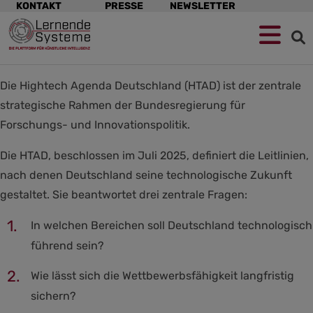
Navigation
KONTAKT
PRESSE
NEWSLETTER
überspringen
Zur
Zum
Zum
Navigation
Hauptinhalt
Footer
springen
springen
springen
Die Hightech Agenda Deutschland (HTAD) ist der zentrale
strategische Rahmen der Bundesregierung für
Forschungs- und Innovationspolitik.
Die HTAD, beschlossen im Juli 2025, definiert die Leitlinien,
nach denen Deutschland seine technologische Zukunft
gestaltet. Sie beantwortet drei zentrale Fragen:
In welchen Bereichen soll Deutschland technologisch
führend sein?
Wie lässt sich die Wettbewerbsfähigkeit langfristig
sichern?