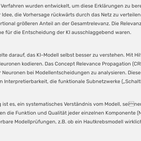
 Verfahren wurden entwickelt, um diese Erklärungen zu ber
Idee, die Vorhersage rückwärts durch das Netz zu verteilen
rtional größeren Anteil an der Gesamtrelevanz. Die Relevan
he für die Entscheidung der KI ausschlaggebend waren.
elte darauf, das KI-Modell selbst besser zu verstehen. Mit H
euronen kodieren. Das Concept Relevance Propagation (CRP)
ner Neuronen bei Modellentscheidungen zu analysieren. Dies
terpretierbarkeit, die funktionale Subnetzwerke („Schaltkr
 ist es, ein systematisches Verständnis vom Modell, sein
 die Funktion und Qualität jeder einzelnen Komponente (Ne
erbare Modellprüfungen, z.B. ob ein Hautkrebsmodell wirkli