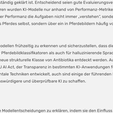
ndig geklärt ist. Entscheidend seien gute Evaluierungsverf
ahren wurden KI-Modelle nur anhand von Performanz-Metrike
guter Performanz die Aufgaben nicht immer „verstehen“, son
s Pferdes selbst, sondern über ein in Pferdebildern häufi
-Modellen frühzeitig zu erkennen und sicherzustellen, dass 
r Pferdebildklassifikatoren als auch für halluzinierende Spr
neue strukturelle Klasse von Antibiotika entdeckt werden. A
 AI Act, der Transparenz in bestimmten KI-Anwendungen ford
ntale Techniken entwickelt, auch sind einige der führenden
nswürdigere und überprüfbare KI zu schaffen.
e Modellentscheidungen zu erklären, indem sie den Einfluss 