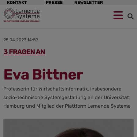
Navigation
KONTAKT
PRESSE
NEWSLETTER
überspringen
Zur
Zum
Zum
Navigation
Hauptinhalt
Footer
springen
springen
springen
25.04.2023 14:59
3 FRAGEN AN
Eva Bittner
Professorin für Wirtschaftsinformatik, insbesondere
sozio-technische Systemgestaltung an der Universität
Hamburg und Mitglied der Plattform Lernende Systeme