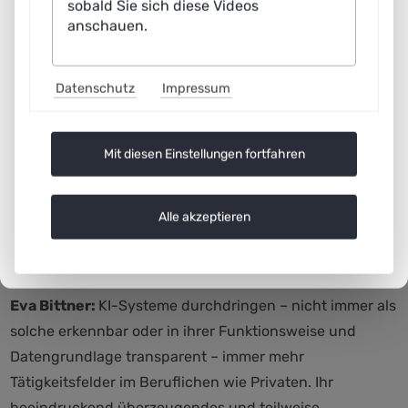
sobald Sie sich diese Videos
genau die Arbeitsteilung und Übergaben zwischen
anschauen.
Mensch und Maschine im konkreten Arbeitsprozess
erfolgen, sollte mit Blick auf Themen wie Transparenz,
Datenschutz
Impressum
Vertrauen, Privatheit und Datenschutz und
Verantwortung für die Ergebnisse bewusst gestaltet
werden.
Mit diesen Einstellungen fortfahren
3
Alle akzeptieren
Welche Herausforderungen bestehen? Wie können sie gelöst
werden?
Eva Bittner:
KI-Systeme durchdringen – nicht immer als
solche erkennbar oder in ihrer Funktionsweise und
Datengrundlage transparent – immer mehr
Tätigkeitsfelder im Beruflichen wie Privaten. Ihr
beeindruckend überzeugendes und teilweise