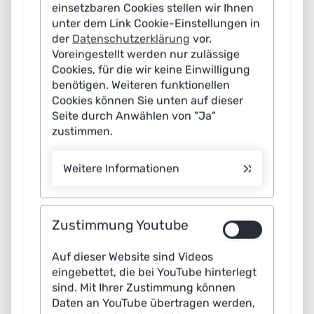
einsetzbaren Cookies stellen wir Ihnen
Maschinen sollten so gestaltet und in die
unter dem Link Cookie-Einstellungen in
Arbeitsprozesse eingebunden werden, dass sie
der
Datenschutzerklärung
vor.
Voreingestellt werden nur zulässige
Menschen von repetitiven Aufgaben entlasten, sie zur
Cookies, für die wir keine Einwilligung
Nutzung ihrer Stärken befähigen und bei dieser
benötigen. Weiteren funktionellen
unterstützen. Ich denke, dass wir künftig immer mehr
Cookies können Sie unten auf dieser
sogenannte „hybride Intelligenz“ sehen werden, bei der
Seite durch Anwählen von "Ja"
zustimmen.
menschliche und maschinelle Arbeit sehr eng und
interaktiv verwoben sind und bei der Mensch und
Weitere Informationen
Maschine kontinuierlich voneinander lernen. Für viele
Aufgaben der Wissensarbeit, wie die Lösung komplexer
Probleme oder die Entwicklung kreativer Lösungen,
Zustimmung Youtube
kommt eine Vollautomatisierung nicht in Frage. Die
Kombination von menschlichem Urteilsvermögen,
Auf dieser Website sind Videos
eingebettet, die bei YouTube hinterlegt
Empathie und Kreativität mit maschineller
sind. Mit Ihrer Zustimmung können
Geschwindigkeit und Fähigkeiten zur Datenanalyse
Daten an YouTube übertragen werden,
kann hier jedoch einen echten Mehrwert bieten. Wie