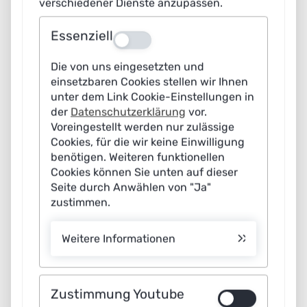
verschiedener Dienste anzupassen.
Zuständigkeiten. Es zeigt einen strukturierten Rahmen
und macht deutlich, wie kommunale Ziele, operative
Essenziell
Aus
Steuerung und Innovation systematisch verbunden
Die von uns eingesetzten und
werden können – und warum KI dann einen echten
einsetzbaren Cookies stellen wir Ihnen
Mehrwert für Klima, Sicherheit und Lebensqualität
unter dem Link Cookie-Einstellungen in
liefert.
der
Datenschutzerklärung
vor.
Voreingestellt werden nur zulässige
Cookies, für die wir keine Einwilligung
2
benötigen. Weiteren funktionellen
Cookies können Sie unten auf dieser
Seite durch Anwählen von "Ja"
Welche Rolle spielen Key-Performance-Indikatoren (KPIs) in
einer KI-basierten Mobilitätssteuerung?
zustimmen.
Dr. Tobias Hesse:
KPIs sind das Bindeglied zwischen
Weitere Informationen
Politik, Verwaltung und Technik. Sie übersetzen
gesellschaftliche Ziele – etwa Emissionsreduktion oder
Barrierefreiheit – in messbare Größen. Erst dadurch
Zustimmung Youtube
kann KI zielgerichtet lernen und steuern. Nur mittels klar