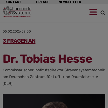
Navigation
KONTAKT
PRESSE
NEWSLETTER
überspringen
Zur
Zum
Zum
Navigation
Hauptinhalt
Footer
springen
springen
springen
05.02.2026 09:00
3 FRAGEN AN
Dr. Tobias Hesse
Kommissarischer Institutsdirektor Straßensystemtechnik
am Deutschen Zentrum für Luft- und Raumfahrt e. V.
(DLR)