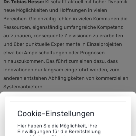
Dr. Tobias Hesse:
KI schafft aktuell mit hoher Dynamik
neue Möglichkeiten und Hoffnungen in vielen
Bereichen. Gleichzeitig fehlen in vielen Kommunen die
Ressourcen, eigenständig umfangreiche Kompetenz
aufzubauen, konsequente Zielvisionen zu erarbeiten
und über punktuelle Experimente in Einzelprojekten
etwa bei Ampelschaltungen oder Prognosen
hinauszukommen. Das führt zum einen dazu, dass
Innovationen nur langsam eingeführt werden, zum
anderen entstehen Abhängigkeiten von kommerziellen
Systemanbietern.
Das im Rahmen des Impulspapiers entworfene Zielbild
soll in diesem Sinne Orientierung schaffen: für
Cookie-Einstellungen
Kommunen, die vor sehr konkreten Entscheidungen
stehen, beispielsweise hinsichtlich Investitionen,
Hier haben Sie die Möglichkeit, Ihre
Einwilligungen für die Bereitstellung
Dateninfrastrukturen oder organisatorischen