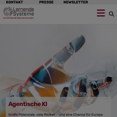
Navigation
KONTAKT
PRESSE
NEWSLETTER
überspringen
Zur
Zum
Zum
Navigation
Hauptinhalt
Footer
springen
springen
springen
Agentische KI
Große Potenziale, viele Risiken – und eine Chance für Europa