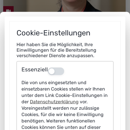
Cookie-Einstellungen
Gitta Kutyniok
Ludwig-Maximilians-Universität München
Hier haben Sie die Möglichkeit, Ihre
Einwilligungen für die Bereitstellung
KI-Agenten in Europa: Wie gelingt der Spagat zwischen
verschiedener Dienste anzupassen.
Sicherheit und Innovation?
Essenziell
Aus
Die von uns eingesetzten und
einsetzbaren Cookies stellen wir Ihnen
unter dem Link Cookie-Einstellungen in
der
Datenschutzerklärung
vor.
Voreingestellt werden nur zulässige
Cookies, für die wir keine Einwilligung
benötigen. Weiteren funktionellen
Cookies können Sie unten auf dieser