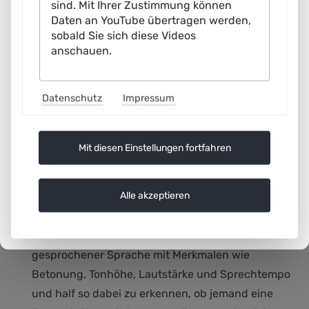
übersetzt, abhängig davon, ob es in einem
sind. Mit Ihrer Zustimmung können
Daten an YouTube übertragen werden,
zeitlichen oder in einem räumlichen Kontext
sobald Sie sich diese Videos
verwendet wird.“
anschauen.
Wie Verbmobil funktionierte – vereinfacht
Datenschutz
Impressum
erklärt
Im Projekt entstand eine komplette Prozesskette
Mit diesen Einstellungen fortfahren
von der Spracherkennung bis zur Sprachsynthese.
Gesprochenes wurde zunächst als digitales
Alle akzeptieren
Sprachsignal aufgenommen. Die Spracherkennung
erzeugte daraus ein Modell möglicher Wortfolgen.
Ein Prosodie-Modul analysierte die Klanggestaltung
gesprochener Sprache mit Merkmalen wie
Betonung, Tonhöhe, Lautstärke und Sprechtempo
und half so dabei zu erkennen, ob jemand eine