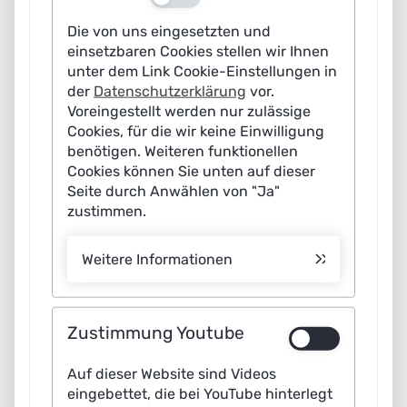
Demonstrationen und Einordnungen aus dieser Zeit, wie
Die von uns eingesetzten und
wegweisend die entwickelten Technologien für
einsetzbaren Cookies stellen wir Ihnen
unter dem Link Cookie-Einstellungen in
Übersetzungs- und Sprachassistenzsysteme waren. Das
der
Datenschutzerklärung
vor.
Video ist hier abrufbar:
Verbmobil - Multilinguale
Voreingestellt werden nur zulässige
Verarbeitung von Spontansprache - YouTube
Cookies, für die wir keine Einwilligung
benötigen. Weiteren funktionellen
Cookies können Sie unten auf dieser
„Im Unterschied zu vorangegangenen
Seite durch Anwählen von "Ja"
Dialogübersetzungssystemen hat Verbmobil
zustimmen.
die Möglichkeit, auf Weltwissen zuzugreifen.
Es benutzt ein explizites Dialoggedächtnis und
Weitere Informationen
bietet kontextabhängige Übersetzungen an.“,
erklärte Projektleiter Prof. Dr. Dr. h.c. mult.
Zustimmung Youtube
Wolfgang Wahlster die Innovation. Das
bedeute: „Das deutsche Wort ‚vor‘ wird im
© Verbmobil
Auf dieser Website sind Videos
Englischen als ‚before‘ oder ‚in front of‘
eingebettet, die bei YouTube hinterlegt