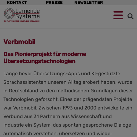
Navigation
KONTAKT
PRESSE
NEWSLETTER
überspringen
Zur
Zum
Zum
Navigation
Hauptinhalt
Footer
springen
springen
springen
Verbmobil
Das Pionierprojekt für moderne
Übersetzungstechnologien
Lange bevor Übersetzungs-Apps und KI-gestützte
Sprachassistenten unseren Alltag erobert haben, wurde
in Deutschland zu den methodischen Grundlagen dieser
Technologien geforscht. Eines der prägendsten Projekte
war Verbmobil. Zwischen 1993 und 2000 entwickelte ein
Verbund aus 31 Partnern aus Wissenschaft und
Industrie ein System, das spontan gesprochene Dialoge
automatisch verstehen, übersetzen und wieder