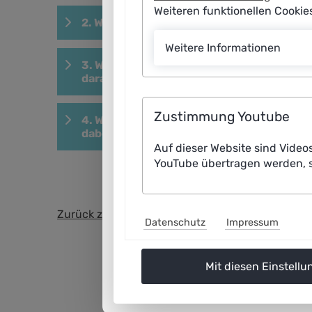
Weiteren funktionellen Cooki
2. Was macht Ihre „Explainable AI“-Plattf
Weitere Informationen
3. Wie unterstützen Ihre KI-Lösungen die
daraus?
Zustimmung Youtube
4. Welche Entwicklungen in der KI-gestütz
dabei spielen?
Auf dieser Website sind Video
YouTube übertragen werden, s
Zurück zur Übersicht
Datenschutz
Impressum
Mit diesen Einstellu