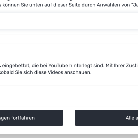
es können Sie unten auf dieser Seite durch Anwählen von "J
orm anders als „Black Box“-KI und warum ist Erklärbarkei
 Pathologie in der Krebsdiagnostik und Präzisionsmediz
ten Pathologie erwarten Sie in den nächsten fünf bis zeh
s eingebettet, die bei YouTube hinterlegt sind. Mit Ihrer Z
obald Sie sich diese Videos anschauen.
ngen fortfahren
Alle 