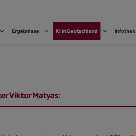
Ergebnisse
KI in Deutschland
Infothek
gen
er Viktor Matyas: