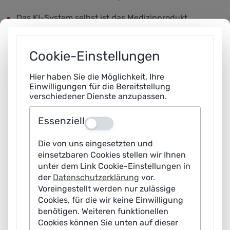
Das KI-System selbst ist das Medizinprodukt.
Das KI-System ist Teil eines Sicherheitsbauteils in
Cookie-Einstellungen
einem Medizinprodukt.
Hier haben Sie die Möglichkeit, Ihre
Bei der Entwicklung und Zertifizierung eines
Einwilligungen für die Bereitstellung
verschiedener Dienste anzupassen.
Medizinprodukts mit KI können sich Anforderungen aus
der KI-VO und der MDR teilweise überschneiden. Die KI-
Essenziell
Aus
VO bringt aber auch neue Anforderungen mit sich, die
über die der MDR hinaus gehen. Beispielsweise
Die von uns eingesetzten und
einsetzbaren Cookies stellen wir Ihnen
erfordern beide Verordnungen ein
unter dem Link Cookie-Einstellungen in
Risikomanagementsystem und eine CE-Kennzeichnung
der
Datenschutzerklärung
vor.
für das jeweilige Produkt; durch die KI-VO wird aber
Voreingestellt werden nur zulässige
Cookies, für die wir keine Einwilligung
auch zusätzlich unter anderem die Einführung einer
benötigen. Weiteren funktionellen
Daten-Governance und die Möglichkeit für automatisch
Cookies können Sie unten auf dieser
erzeugte Protokolle im Betrieb gefordert.