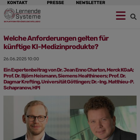
Navigation
KONTAKT
PRESSE
NEWSLETTER
überspringen
Welche Anforderungen gelten für
künftige KI-Medizinprodukte?
26.06.2025 10:00
Ein Expertenbeitrag von Dr. Jean Enno Charton, Merck KGaA;
Prof. Dr. Björn Heismann, Siemens Healthineers; Prof. Dr.
Dagmar Krefting, Universität Göttingen; Dr.-Ing. Matthieu-P.
Schapranow, HPI