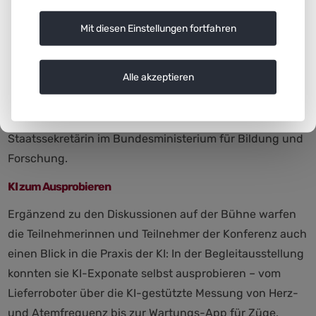
Innovationen umzusetzen. Wir dürfen nicht vor lauter
Angst vergessen, die Potenziale von KI zu heben.“ Die
Mit diesen Einstellungen fortfahren
gemeinsame Auseinandersetzung mit Chancen und
Risiken von KI setzt ein grundlegendes Wissen über die
Alle akzeptieren
Technologie voraus. „Informatik und speziell KI-
Kompetenz müssen schon bei Kindern und
Jugendlichen gefördert werden“, so Sabine Döring,
Staatssekretärin im Bundesministerium für Bildung und
Forschung.
KI zum Ausprobieren
Ergänzend zu den Diskussionen auf der Bühne warfen
die Teilnehmerinnen und Teilnehmer der Konferenz auch
einen Blick in die Praxis der KI: In der Begleitausstellung
konnten sie KI-Exponate selbst ausprobieren – vom
Lieferroboter über die KI-gestützte Messung von Herz-
und Atemfrequenz bis zur Wartungs-App für Züge.