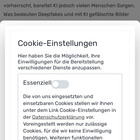
vorherrscht, bereitet KI jedoch vielen Menschen Sorgen.
Was bedeuten Deepfakes und mit KI gefälschte Bilder
für unsere Demokratie und den Journalismus? Werden
uns die neuen KI-Anwendungen Arbeitsplätze kosten?
Und wie gehen wir mit damit um, wenn KI-Systeme
Cookie-Einstellungen
Menschen diskriminieren? Verschiedene Wege zu einer
Hier haben Sie die Möglichkeit, Ihre
sicheren und fairen KI diskutierten Expertinnen und
Einwilligungen für die Bereitstellung
Experten in sechs Panels. Einen davon skizzierte
verschiedener Dienste anzupassen.
Margaret Mitchell von Hugging Face in ihrem
Essenziell
Aus
Impulsvortrag: ethische Fragen müssen bereits bei der
Entwicklung von KI berücksichtigt werden. Diversere
Die von uns eingesetzten und
Entwicklerteams könnten etwa vermeiden, dass
einsetzbaren Cookies stellen wir Ihnen
unter dem Link Cookie-Einstellungen in
gesellschaftliche Vorurteile in KI-Systeme Eingang
der
Datenschutzerklärung
vor.
finden.
Voreingestellt werden nur zulässige
Cookies, für die wir keine Einwilligung
Gütesiegel für Qualitäts-KI
benötigen. Weiteren funktionellen