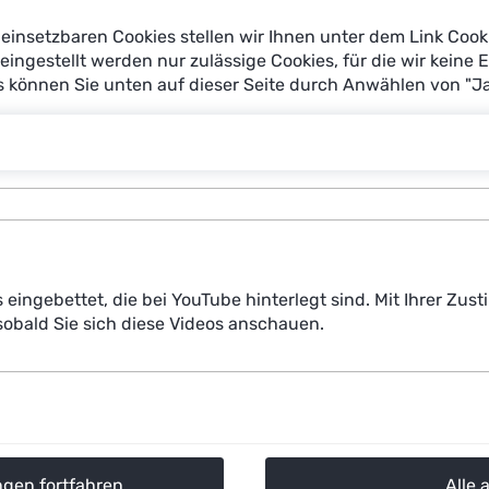
hofer Gesellschaft und acatech. Die Jury setzt sich aus 
einsetzbaren Cookies stellen wir Ihnen unter dem Link Cook
ren Lenkungskreis sich Wolfgang Wahlster seit 2017 engagier
reingestellt werden nur zulässige Cookies, für die wir keine 
 Zuch für manager magazin)
es können Sie unten auf dieser Seite durch Anwählen von "J
s eingebettet, die bei YouTube hinterlegt sind. Mit Ihrer Z
obald Sie sich diese Videos anschauen.
ngen fortfahren
Alle 