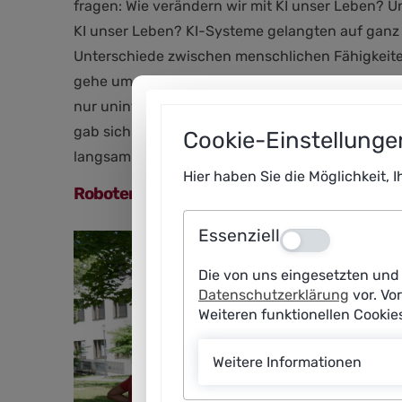
fragen: Wie verändern wir mit KI unser Leben? U
KI unser Leben? KI-Systeme gelangten auf ganz 
Unterschiede zwischen menschlichen Fähigkeiten
gehe um eine sinnvolle Aufteilung von Rollen un
nur uninteressante und belastende Aufgaben abn
gab sich Norbert Huchler dennoch optimistisch:
Cookie-Einstellunge
langsam absorbiert, so dass sie sich den Bedür
Hier haben Sie die Möglichkeit, 
Roboter und KI-Systeme als nützliche Assis
Essenziell
Aus
Die von uns eingesetzten und 
Datenschutzerklärung
vor. Vo
Weiteren funktionellen Cooki
Weitere Informationen