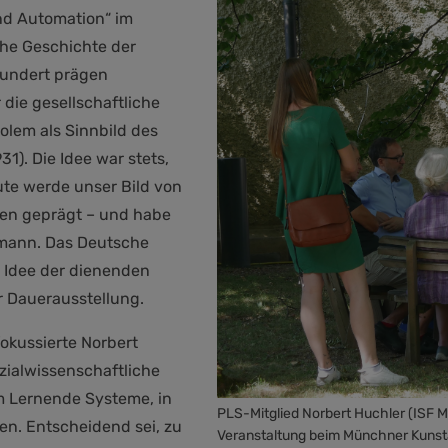
nd Automation“ im
he Geschichte der
hundert prägen
 die gesellschaftliche
olem als Sinnbild des
31). Die Idee war stets,
ute werde unser Bild von
ien geprägt – und habe
ttmann. Das Deutsche
 Idee der dienenden
er Dauerausstellung.
okussierte Norbert
ozialwissenschaftliche
rm Lernende Systeme, in
PLS-Mitglied Norbert Huchler (ISF 
en. Entscheidend sei, zu
Veranstaltung beim Münchner Kunst