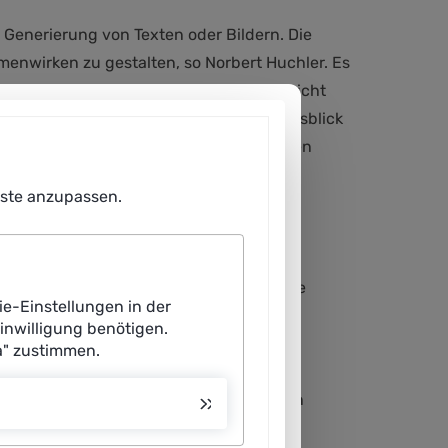
Generierung von Texten oder Bildern. Die
enwirken zu gestalten, so Norbert Huchler. Es
der Arbeit werde KI den Beschäftigten nicht
ung von Arbeit beitragen. In seinem Ausblick
gsfähig und komplex. Technologien würden
enste anzupassen.
ür maschinelles Lernen an der Ludwig-
LMU) und Mitglied der Plattform Lernende
ie-Einstellungen in der
m Vortrag das Munich Center for Machine
Einwilligung benötigen.
es von sechs öffentlich geförderten KI-
a" zustimmen.
utschland, an dem LMU und TU München
 wird hier zu Grundlagen des maschinellen
ueller Verarbeitung, natürlicher