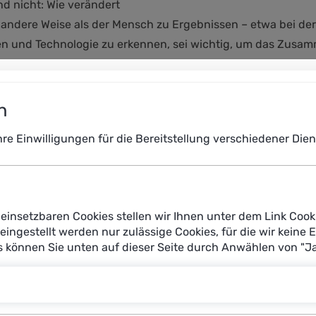
nd nicht: Wie verändert
andere Weise als der Mensch zu Ergebnissen – etwa bei der 
 und Technologie zu erkennen, sei wichtig, um das Zusamm
d nicht um einen Konkurrenzkampf. Gleichwohl: Im Bereich 
ehmen, sondern auch zu einer Verdichtung und Intensivier
 Gesellschaften seien äußerst widerstandsfähig, anpassun
n
fnissen der Menschen anpassen lassen.
Ihre Einwilligungen für die Bereitstellung verschiedener Di
tenten
Volker Tresp, Professor f
Maximilians-Universität (
einsetzbaren Cookies stellen wir Ihnen unter dem Link Cook
Systeme, stellte in seine
reingestellt werden nur zulässige Cookies, für die wir keine 
Learning (MCML) vor – ein
es können Sie unten auf dieser Seite durch Anwählen von "J
Kompetenzzentren in De
beteiligt sind. Geforscht
Lernens, Wahrnehmung, vis