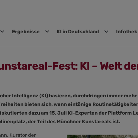
Ergebnisse
KI in Deutschland
Infothek
gen
stareal-Fest: KI – Welt de
cher Intelligenz (KI) basieren, durchdringen immer meh
eiheiten bieten sich, wenn eintönige Routinetätigkeite
iskutierten dazu am 15. Juli KI-Experten der Plattform
linenplatz, der Teil des Münchner Kunstareals ist.
ann, Kurator der