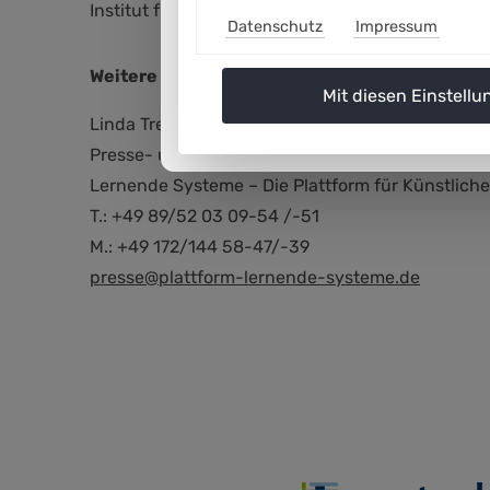
Institut für Verkehrssystemtechnik des DLR und 
Datenschutz
Impressum
Weitere Informationen:
Mit diesen Einstellu
Linda Treugut / Birgit Obermeier
Presse- und Öffentlichkeitsarbeit
Lernende Systeme – Die Plattform für Künstliche 
T.: +49 89/52 03 09-54 /-51
M.: +49 172/144 58-47/-39
presse@plattform-lernende-systeme.de