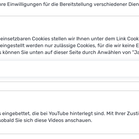
Ihre Einwilligungen für die Bereitstellung verschiedener Di
Auf dem Panel der polisMOBILITY disku
Kerstin Wendt unter der Moderation 
 der Nutzenden
Mobilitätssystemen.
 Svenja Hainz,
y des Deutschen
einsetzbaren Cookies stellen wir Ihnen unter dem Link Cook
tonte hier die Vorteile von so genannten Machine Learning 
reingestellt werden nur zulässige Cookies, für die wir keine 
es können Sie unten auf dieser Seite durch Anwählen von "J
ichzeitig das Feedback der Verkehrsteilnehmerinnen und -te
nd Mitglied der PLS, hob die Vorteile von KI im Verkehrsman
botenen Lösungen für die Kommunen müssten einfach zu bed
werden. Kerstin Wendt forderte dafür mehr Pilotprojekte. W
ungen entstehen und schließlich in die Praxis überführt 
ierte Schnittstellen, andererseits müssten Kommunen auch be
s eingebettet, die bei YouTube hinterlegt sind. Mit Ihrer Z
obald Sie sich diese Videos anschauen.
 -teilnehmer, dass KI eine große Chance für die Mobilität d
m eine breite Akzeptanz zu schaffen. Moderiert wurde das