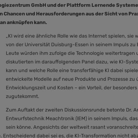
ogiezentrum GmbH und der Plattform Lernende Systeme a
n Chancen und Herausforderungen aus der Sicht von Pr
aran anknüpfen kann.
„KI wird eine ähnliche Rolle wie das Internet spielen, sie
von der Universität Duisburg-Essen in seinem Impuls zu
Leute würden ihm zufolge die Technologie weitertragen 
diskutierten im darauffolgenden Panel dazu, wie KI-Syst
kann und welche Rolle eine transferfähige KI dabei spiel
entwickelte Modelle auf neue Produkte und Prozesse zu 
Entwicklungszeit und Kosten – ein Vorteil, der besonder
zugutekommt.
Zum Auftakt der zweiten Diskussionsrunde betonte Dr. A
Entwurfstechnik Meachtronik (IEM) in seinem Impuls, dass
sein könne. Angesichts der weltweit rasant voranschreit
Entscheidend dabei sei es, die KI-Transformation nicht abz