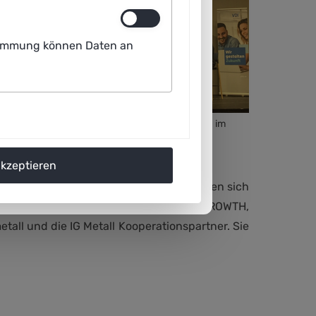
ustimmung können Daten an
Panel zum Thema: "Rahmenbedingungen für KI im
Betrieb"
akzeptieren
und vernetzen. Darüber hinaus beteiligten sich
 Osnabrück mit der Transferinitiative GROWTH,
all und die IG Metall Kooperationspartner. Sie