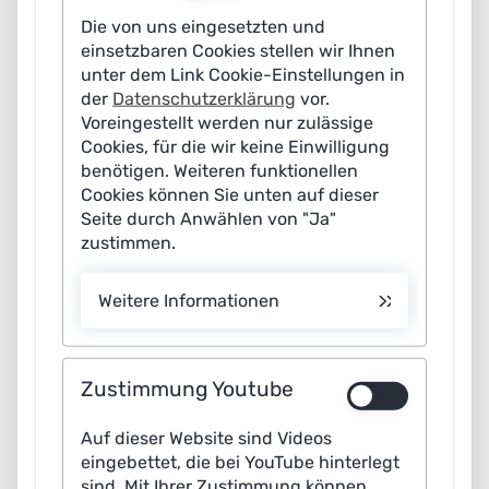
bereinigung getroffen werden. Ebenso entscheidend ist
Die von uns eingesetzten und
eine leistungsfähige digitale Infrastruktur, die
einsetzbaren Cookies stellen wir Ihnen
sicherstellt, dass KI-Algorithmen reibungslos integriert
unter dem Link Cookie-Einstellungen in
und ausgeführt werden. Nicht zuletzt braucht es die
der
Datenschutzerklärung
vor.
Voreingestellt werden nur zulässige
nötige KI-Kompetenz auf Seiten der Nutzerinnen und
Cookies, für die wir keine Einwilligung
Nutzer. Dabei geht es weniger um Fachkenntnisse in
benötigen. Weiteren funktionellen
den Bereichen Data Science, Machine Learning oder KI-
Cookies können Sie unten auf dieser
Engineering, sondern vielmehr um einen informierten,
Seite durch Anwählen von "Ja"
zustimmen.
fachgerechten und kritischen Umgang der
Mitarbeitenden mit den KI-Technologien im
Weitere Informationen
Arbeitsalltag. Nur so kann der Nutzen der Technologie
optimal entfaltet werden.
Zustimmung Youtube
Neben solchen Voraussetzungen zeigen sich auch
typische Hürden, die den KI-Einsatz erschweren.
Auf dieser Website sind Videos
Besonders die Ausgestaltung und Einhaltung von
eingebettet, die bei YouTube hinterlegt
Datenschutzrichtlinien, welche die Nutzung und
sind. Mit Ihrer Zustimmung können