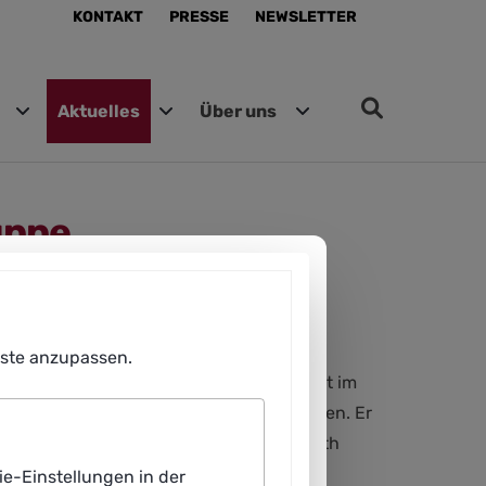
KONTAKT
PRESSE
NEWSLETTER
Aktuelles
Über uns
uppe
tion“
enste anzupassen.
eitswirtschaft und Organisation IAO, hat im
ttform Lernende Systeme (PLS) übernommen. Er
 PLS im Herbst 2017 zusammen mit Elisabeth
 Bauer herzlich.
ie-Einstellungen in der