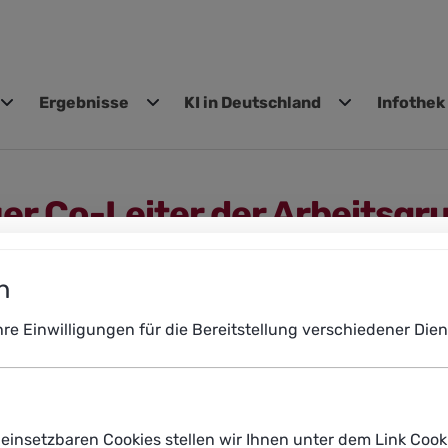
Ergebnisse
KI in Deutschland
Infothek
gen
er Co-Leiter der Arbeitsgr
n, Mensch-Maschine-Interak
n
Ihre Einwilligungen für die Bereitstellung verschiedener Di
s Mensch-Technik-Interaktion am Fraunhofer-Institut für Arb
beit/Qualifikation, Mensch-Maschine-Interaktion“ der Pla
es Fraunhofer IAO, der die Arbeitsgruppe seit Gründung der
et hat. Für sein langjähriges Engagement danken wir Wilhelm
einsetzbaren Cookies stellen wir Ihnen unter dem Link Cook