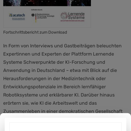
Fortschrittsbericht zum Download
In Form von Interviews und Gastbeiträgen beleuchten
Expertinnen und Experten der Plattform Lernende
Systeme Schwerpunkte der KI-Forschung und
Anwendung in Deutschland – etwa mit Blick auf die
Herausforderungen in der Medizintechnik oder
Entwicklungspotenziale im Bereich lernfähiger
Robotiksysteme und erklärbarer KI. Darüber hinaus
erörtern sie, wie KI die Arbeitswelt und das
Zusammenleben in einer demokratischen Gesellschaft
verändert und welche Rahmenbedingungen es braucht,
um internationale Wettbewerbsfähigkeit und langfristig