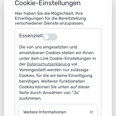
Cookie-Einstellungen
technologische Souveränität zum Wohle der
Gesellschaft sicherzustellen.
Hier haben Sie die Möglichkeit, Ihre
Einwilligungen für die Bereitstellung
verschiedener Dienste anzupassen.
„Als Schlüsseltechnologie ist KI zentral für die künftige
Wettbewerbsfähigkeit – sowohl von Unternehmen als
Essenziell
Aus
auch Standorten. Deutschland sollte daher seine
Stärken nutzen und vor allem in domänenspezifische KI
Die von uns eingesetzten und
investieren, um so seine technologische Souveränität
einsetzbaren Cookies stellen wir Ihnen
unter dem Link Cookie-Einstellungen in
auszubauen“, schreibt Claudia Eckert, Co-Vorsitzende
der
Datenschutzerklärung
vor.
der Plattform Lernende Systeme. Dorothee Bär,
Voreingestellt werden nur zulässige
Bundesministerin für Forschung, Technologie und
Cookies, für die wir keine Einwilligung
Raumfahrt und ebenfalls Co-Vorsitzende der Plattform
benötigen. Weiteren funktionellen
Cookies können Sie unten auf dieser
formuliert es im Fortschrittsbericht so: “Wir wollen vorne
Seite durch Anwählen von "Ja"
mitspielen bei der nächsten KI-Generation und die
zustimmen.
nötigen Kapazitäten verfügbar machen, im engen
Schulterschluss von Bund und Ländern, Wissenschaft
Weitere Informationen