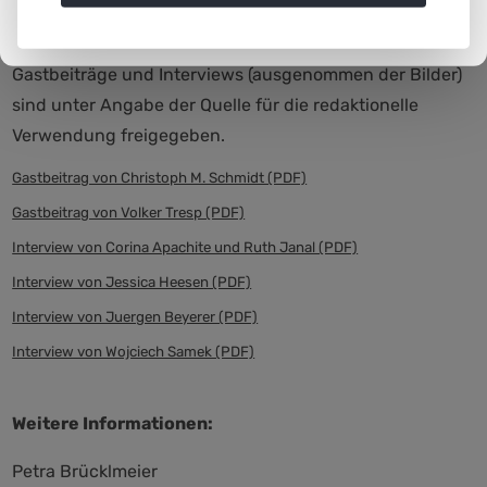
verfügbar.
Gastbeiträge und Interviews (ausgenommen der Bilder)
sind unter Angabe der Quelle für die redaktionelle
Verwendung freigegeben.
Gastbeitrag von Christoph M. Schmidt (PDF)
Gastbeitrag von Volker Tresp (PDF)
Interview von Corina Apachite und Ruth Janal (PDF)
Interview von Jessica Heesen (PDF)
Interview von Juergen Beyerer (PDF)
Interview von Wojciech Samek (PDF)
Weitere Informationen:
Petra Brücklmeier