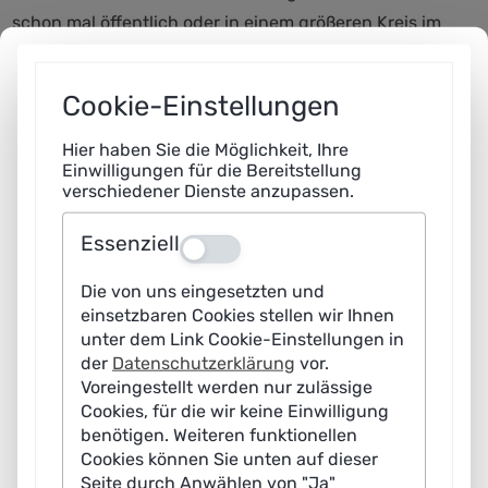
schon mal öffentlich oder in einem größeren Kreis im
Internet seine Meinung geäußert, z.B. in einem
Kommentar? Wer hat nach dem Surfen im Internet oder
Cookie-Einstellungen
durch Social Media schon mal die Meinung geändert?
Wer ist schon mal auf Falschnachrichten gestoßen?
Hier haben Sie die Möglichkeit, Ihre
Einwilligungen für die Bereitstellung
verschiedener Dienste anzupassen.
Jessica Heesen, Leiterin des Forschungsschwerpunkts
Medienethik und Informationstechnik am
Essenziell
Aus
Internationalen Zentrum für Ethik in den
Wissenschaften (IZEW) der Universität Tübingen und
Die von uns eingesetzten und
Mitglied der Plattform Lernende Systeme, hatte jede
einsetzbaren Cookies stellen wir Ihnen
unter dem Link Cookie-Einstellungen in
Menge Aufwärmfragen mitgebracht, um mit Berliner
der
Datenschutzerklärung
vor.
Schülerinnen und Schüler der Katholischen Schule
Voreingestellt werden nur zulässige
Salvator und der Wilhelm-von-Humboldt-
Cookies, für die wir keine Einwilligung
benötigen. Weiteren funktionellen
Gemeinschaftsschule ins Gespräch zu kommen.
Cookies können Sie unten auf dieser
Seite durch Anwählen von "Ja"
KI-basierte Systeme steuern die Art, wie Menschen in