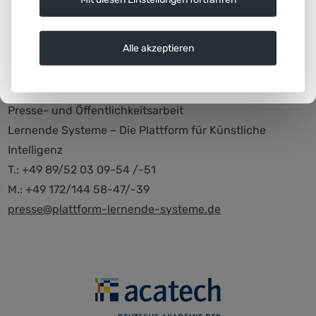
eine redaktionelle Kontrolle von Inhalten.
Alle akzeptieren
Weitere Informationen:
Linda Treugut / Birgit Obermeier
Presse- und Öffentlichkeitsarbeit
Lernende Systeme – Die Plattform für Künstliche
Intelligenz
T.: +49 89/52 03 09-54 /-51
M.: +49 172/144 58-47/-39
presse@plattform-lernende-systeme.de