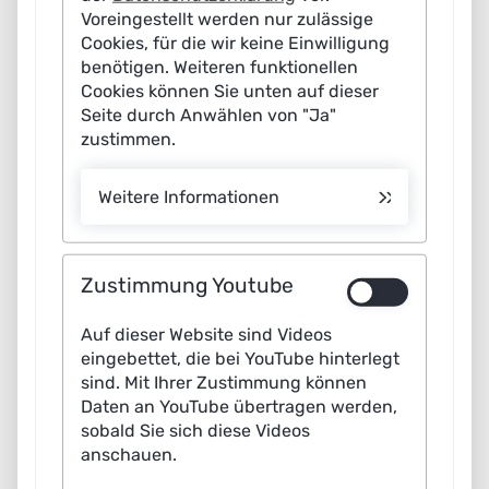
hingegen zu einem beliebigen Status quo einen Anker in
Voreingestellt werden nur zulässige
der Rechtsauslegung, so die Autorinnen und Autoren.
Cookies, für die wir keine Einwilligung
benötigen. Weiteren funktionellen
Vertrauen in Demokratie und Rechtsstaatlichkeit
Cookies können Sie unten auf dieser
Seite durch Anwählen von "Ja"
Vertrauen in eine unabhängig und gerecht arbeitende
zustimmen.
Justiz ist Grundvoraussetzung für eine funktionierende
Demokratie. Ein prägender Faktor dafür ist Transparenz,
Weitere Informationen
so Frauke Rostalski, Professorin für Strafrecht,
Strafprozessrecht, Rechtsphilosophie und
Rechtsvergleichung an der Universität zu Köln sowie
Zustimmung Youtube
Mitglied der Plattform Lernende Systeme und Co-
Auf dieser Website sind Videos
Autorin des Whitepapers: „KI-Systeme bergen die
eingebettet, die bei YouTube hinterlegt
Gefahr, sog. “Black Boxes” zu sein. Beim
sind. Mit Ihrer Zustimmung können
unterstützenden Einsatz in der Urteilsfindung muss
Daten an YouTube übertragen werden,
sobald Sie sich diese Videos
umso mehr auf eine hinreichende Erklärung und
anschauen.
Begründung etwaiger Vorschläge geachtet werden. Nur