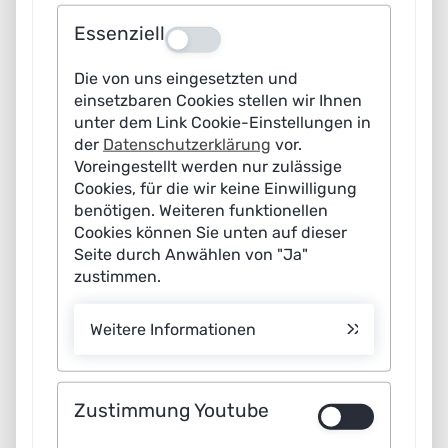
mit dem Fazit, dass die Übernahme von Verantwortung
Essenziell
Aus
weiterhin zentral sei in der Justiz, die letzte
Entscheidung müsse der Mensch treffen. Jedoch sollten
Die von uns eingesetzten und
KI-Anwendungen als hilfreiches Werkzeug zur
einsetzbaren Cookies stellen wir Ihnen
unter dem Link Cookie-Einstellungen in
Verfügung stehen.
der
Datenschutzerklärung
vor.
Voreingestellt werden nur zulässige
Ist die Justiz bereit für KI?
Cookies, für die wir keine Einwilligung
Stefan Schifferdecker, Deutscher Richterbund –
benötigen. Weiteren funktionellen
Cookies können Sie unten auf dieser
Landesverband Berlin, bestätigte, dass der Einsatz
Seite durch Anwählen von "Ja"
eines Robo-Richters in Deutschland nicht absehbar ist,
zustimmen.
denn verantwortliche Entscheidungen treffe nur der
Mensch. Nichtsdestotrotz werde die Justiz zukünftig
Weitere Informationen
nicht ohne KI auskommen. Die vorrangige Frage sei
nicht ob, sondern wie schnell Unterstützung von KI zu
bekommen sei. Trotz Rückgang der Anzahl an Verfahren
Zustimmung Youtube
nehme die Arbeitsbelastung zu, denn die Verfahren