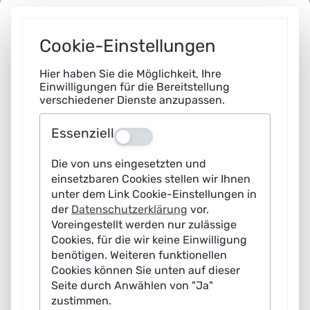
Im KI-Aktionsplan finden sich viele Verbesserungen für
Cookie-Einstellungen
Forscherinnen und Forscher. So sollen die KI
-
Kompetenzzentren und KI-Professuren weiter gefördert
Hier haben Sie die Möglichkeit, Ihre
werden. Rechenkapazitäten sollen als Basis für KI besser
Einwilligungen für die Bereitstellung
verschiedener Dienste anzupassen.
nutzbar gemacht und ausgebaut werden. Inhaltlich auf
der Forschungsagenda stehen Themen wie hybride KI,
Essenziell
Aus
datensparsame und energieeffiziente KI-Systeme oder
Edge AI.
Die von uns eingesetzten und
einsetzbaren Cookies stellen wir Ihnen
Verbessert werden soll insbesondere auch der Transfer
unter dem Link Cookie-Einstellungen in
von der Forschung in die Wirtschaft
.
Aktuell kommt KI
der
Datenschutzerklärung
vor.
Voreingestellt werden nur zulässige
erst in 15 Prozent der Unternehmen zum Einsatz, bei
Cookies, für die wir keine Einwilligung
den Gründungen liegt Deutschland trotz einer
benötigen. Weiteren funktionellen
lebendigen KI-Startup-Szene teils deutlich hinter
Cookies können Sie unten auf dieser
anderen Industrienationen. Basierend auf exzellenten
Seite durch Anwählen von "Ja"
zustimmen.
Forschungsstandorten sollen regionale