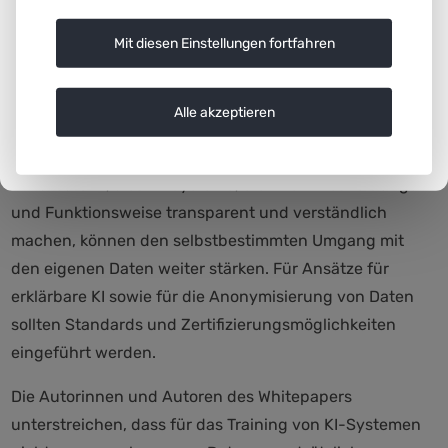
nennen sie technische Ansätze, die nicht direkt beim KI-
Mit diesen Einstellungen fortfahren
Modell ansetzen, wie den Einsatz von Personal
Information Management Systemen (PIMS) oder
Datentreuhändern, mithilfe derer datengebende
Alle akzeptieren
Personen die Hoheit über ihre Daten behalten und sogar
selbst von deren Monetarisierung profitieren können.
Erklärbare KI, also KI-Systeme, die ihre Entscheidungen
und Funktionsweise transparent und verständlich
machen, können den selbstbestimmten Umgang mit
den eigenen Daten weiter stärken. Für Ansätze für
erklärbare KI sowie für die Anonymisierung von Daten
sollten Standards und Zertifizierungsmöglichkeiten
eingeführt werden.
Die Autorinnen und Autoren des Whitepapers
unterstreichen, dass für das Training von KI-Systemen