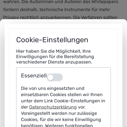
wahren. Die Autorinnen und Autoren des Whitepapers
fordern deshalb, technische Instrumente für mehr
Privacy rechtlich anzuerkennen. Die Verfahren sollten
als Ausnahme in die Datenschutzgrundverordnung
(DSGVO) sowie künftige KI-Verordnung der
Cookie-Einstellungen
Europäischen Union aufgenommen und in
anwendungsspezifischer Datenschutzgesetzgebung
Hier haben Sie die Möglichkeit, Ihre
Einwilligungen für die Bereitstellung
ausformuliert werden. Dies ermögliche eine flexiblere
verschiedener Dienste anzupassen.
Nutzung personenbezogener Daten. Voraussetzung: die
Nutzung personenbezogener Daten ist alternativlos und
Essenziell
Aus
liegt im Interesse des Gemeinwohls.
Die von uns eingesetzten und
Handlungsräume für KI-Entwicklung schaffen
einsetzbaren Cookies stellen wir Ihnen
unter dem Link Cookie-Einstellungen in
“Einsatz und Entwicklung von KI brauchen
der
Datenschutzerklärung
vor.
Rechtssicherheit. Statt Verbotsräumen sollte der
Voreingestellt werden nur zulässige
Gesetzgeber Handlungsräume schaffen und technische
Cookies, für die wir keine Einwilligung
benötigen. Weiteren funktionellen