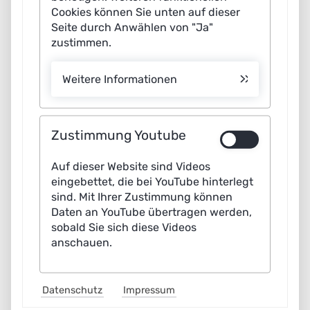
Verfahren zur Wahrung des Datenschutzes juristisch
Cookies können Sie unten auf dieser
zulassen. So lassen sich aktuell bestehende
Seite durch Anwählen von "Ja"
Interpretationsspielräume bei der Verarbeitung
zustimmen.
personenbezogener Daten schließen und die Chancen
der Schlüsseltechnologie KI für unsere Gesellschaft
Weitere Informationen
besser nutzen”, sagt Jörn Müller-Quade, Professor für
Kryptographie und Sicherheit am Karlsruher Institut für
Zustimmung Youtube
Technologie (KIT) sowie Co-Leiter der Arbeitsgruppe IT-
Sicherheit, Privacy, Recht und Ethik der Plattform
Auf dieser Website sind Videos
Lernende Systeme.
eingebettet, die bei YouTube hinterlegt
sind. Mit Ihrer Zustimmung können
Konkret empfehlen die Expertinnen und Experten etwa
Daten an YouTube übertragen werden,
das Privacy-Preserving Machine Learning (kurz: PPML),
sobald Sie sich diese Videos
anschauen.
das den Datenschutz bereits beim Design der KI-
Anwendung sicherstellt. Dazu zählt die
Anonymisierung, Pseudonymisierung oder
Datenschutz
Impressum
Verschlüsselung personen-bezogener Daten. Weiter