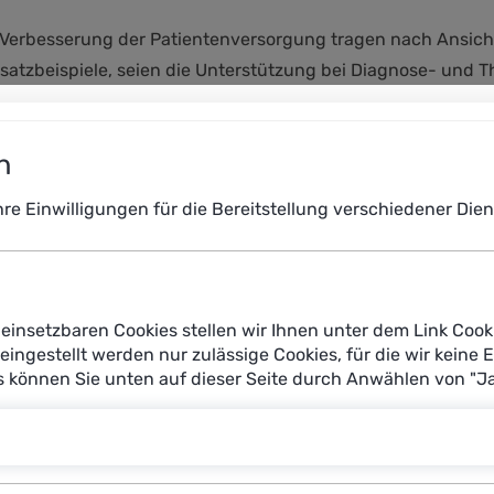
 Verbesserung der Patientenversorgung tragen nach Ansicht
satzbeispiele, seien die Unterstützung bei Diagnose- und T
hersagen zur möglichen Abstoßung von Nierentransplantaten
e Diagnosen präzisieren, Behandlungsmethoden individualis
n
Ihre Einwilligungen für die Bereitstellung verschiedener Di
heitswesen heben wollen, müssen wir den Perspektiven der 
 hat gezeigt, dass Gesundheitsfachkräfte offen sind für KI-S
Wissenschaft die nötigen Voraussetzungen schaffen, damit sie
e Hinweise gegeben, wie der Einsatz von KI gelingen kann“,
einsetzbaren Cookies stellen wir Ihnen unter dem Link Cook
Gesundheit, Medizintechnik, Pflege der Plattform Lernende 
reingestellt werden nur zulässige Cookies, für die wir keine 
n
es können Sie unten auf dieser Seite durch Anwählen von "J
tz von KI in ihrem Arbeitsalltag nennen die von der Plattf
Kompetenzen, fehlende digitale Infrastrukturen im station
fordern leicht bedienbare Systeme und entsprechende Quali