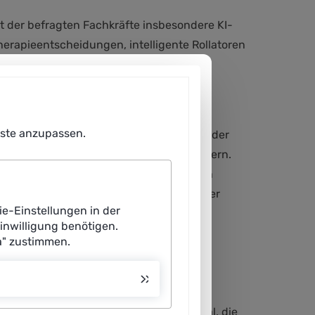
 der befragten Fachkräfte insbesondere KI-
herapieentscheidungen, intelligente Rollatoren
, so die Autorinnen und Autoren des
ieren und die pflegerische Betreuung
enste anzupassen.
Fachkräfte Gehör schenken, um nicht an der
ysteme, die ihren Arbeitsalltag erleichtern.
 von der Technologie wirklich profitieren
 so Klemens Budde, leitender Oberarzt der
ie-Einstellungen in der
Systeme.
Einwilligung benötigen.
a" zustimmen.
orm Lernende Systeme befragten
ären und ambulanten Bereich sowie den
fikationsmöglichkeiten für das Personal, die