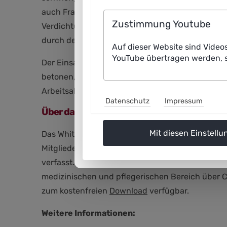
auch Fragen des Datenschutzes und einen kritis
Zustimmung Youtube
Verdichtung ihrer Arbeit: Durch die Datenpflege
durch den KI-Einsatz frei werden, müssten im S
Auf dieser Website sind Video
YouTube übertragen werden, s
Der Einsatz von KI verändere Tätigkeitsfelder 
betonen, dass die KI-Systeme keine Fachkräfte 
Arbeitsabläufe integriert werden – unter Einbe
Datenschutz
Impressum
Über das Whitepaper
Mit diesen Einstellu
Das Whitepaper „KI für Gesundheitsfachkräfte
Mitgliedern der Arbeitsgruppe Gesundheit, Medi
verfasst. Ausgangspunkt war ein Workshop zum T
medizinischen und pflegerischen Bereich über 
zum kostenfreien
Download
verfügbar.
Weitere Informationen: