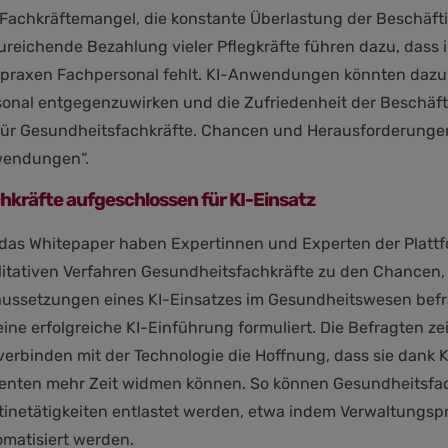
 Fachkräftemangel, die konstante Überlastung der Beschäf
ureichende Bezahlung vieler Pflegkräfte führen dazu, dass
tpraxen Fachpersonal fehlt. KI-Anwendungen könnten dazu b
sonal entgegenzuwirken und die Zufriedenheit der Beschäft
 für Gesundheitsfachkräfte. Chancen und Herausforderunge
endungen“.
hkräfte aufgeschlossen für KI-Einsatz
 das Whitepaper haben Expertinnen und Experten der Platt
litativen Verfahren Gesundheitsfachkräfte zu den Chance
aussetzungen eines KI-Einsatzes im Gesundheitswesen bef
eine erfolgreiche KI-Einführung formuliert. Die Befragten ze
 verbinden mit der Technologie die Hoffnung, dass sie dank
ienten mehr Zeit widmen können. So können Gesundheitsfachk
tinetätigkeiten entlastet werden, etwa indem Verwaltung
omatisiert werden.