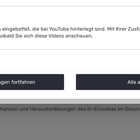
chen Umgang mit den KI-Systemen adressieren. Kritisch be
 dürfe keine Mehrbelastung für die Beschäftigten entstehen 
inne von Patientinnen, Patienten und Fachkräften genutzt 
s eingebettet, die bei YouTube hinterlegt sind. Mit Ihrer Z
obald Sie sich diese Videos anschauen.
und Arbeitsbedingungen von Gesundheitsfachkräfte, so die A
ersetzen werden, sondern vielmehr unterstützen. Wichtig d
zug der anwendenden Fachkräfte, ihrer praktischen Erfahru
ngen fortfahren
Alle 
. Chancen und Herausforderungen von medizinischen und p
zintechnik, Pflege sowie der Arbeitsgruppe Geschäftsmode
hema „Was bringt KI für Gesundheitsfachkräfte?“ am 29. M
Chancen und Herausforderungen des KI-Einsatzes im Gesund