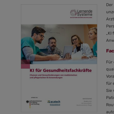
Der
unz
Arz
Per
„KI
Anw
Fac
Für
qua
Vor
für 
Sie
Pat
Rou
aut