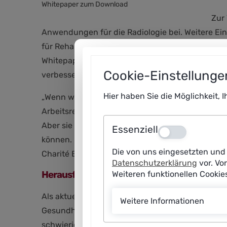
Whitepaper zum Download
Zur
Anwendungen für die Radiologie bei. Weitere Ein
für Reha-Patientinnen und -Patienten oder Vor
Whitepapers. Sie erwarten, dass KI medizinisch
Cookie-Einstellunge
verbessern kann.
Hier haben Sie die Möglichkeit, 
„Wenn wir die Potenziale von KI für das Gesund
Arbeitsrealität vorbeizuplanen. Unsere Befragung
Aber sie fordern, dass Arbeitgeber, Politik und 
Essenziell
Aus
können. Die befragten Fachkräfte haben wertvoll
Die von uns eingesetzten und 
Charité Berlin und Co-Leiter der Arbeitsgruppe 
Datenschutzerklärung
vor. Vo
Herausforderung: Fehlende KI-Kompetenze
Weiteren funktionellen Cooki
Als aktuell größte Herausforderungen beim Einsa
Weitere Informationen
Gesundheitsfachkräfte etwa die mangelnden KI-
schwierigen Zugang zu hochwertigen Daten. Sie 