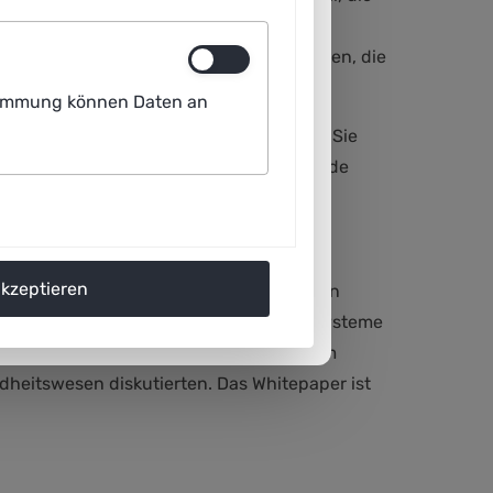
werten die Befragten eine mögliche
und zeitliche sowie personelle Ressourcen, die
werden.
ustimmung können Daten an
utorinnen und Autoren des Whitepapers. Sie
afür: Die KI-Systeme müssen in bestehende
ng und ihres umfangreichen Wissens.
akzeptieren
flegerischen KI-Anwendungen“ wurde von
llinnovationen der Plattform Lernende Systeme
ärz 2022, bei dem 50 Fachkräfte aus dem
heitswesen diskutierten. Das Whitepaper ist