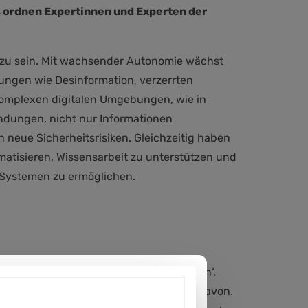
, ordnen Expertinnen und Experten der
 zu sein. Mit wachsender Autonomie wächst
ungen wie Desinformation, verzerrten
komplexen digitalen Umgebungen, wie in
ndungen, nicht nur Informationen
 neue Sicherheitsrisiken. Gleichzeitig haben
matisieren, Wissensarbeit zu unterstützen und
Systemen zu ermöglichen.
 meine Hotelrechnung und reiche sie ein‘,
well und Herbert A. Simon träumten 1959 davon.