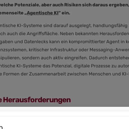
elche Potenziale, aber auch Risiken sich daraus ergeben
emenseite „
Agentische KI
“ ein.
ntische KI-Systeme sind darauf ausgelegt, handlungsfähig
och auch die Angriffsfläche. Neben bekannten Herausforder
gaben und Datenlecks kann ein kompromittierter Agent in 
anzsystemen, kritischer Infrastruktur oder Messaging-Anwe
pulieren, sondern auch aktiv eingreifen. Dadurch entstehen
tische KI-Systeme das Potenzial, digitale Prozesse zu auto
e Formen der Zusammenarbeit zwischen Menschen und KI-
e Herausforderungen
echen nicht mehr nur, sie handeln. Wenn Sie sagen: ,Finde
Schritt, egal, wie die Hotelrechnung gestaltet ist. Allen Ne
n