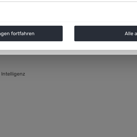
nd auf der
Themenseite
abrufbar. Textinhalte können unter
g genutzt werden.
ngen fortfahren
Alle 
Intelligenz