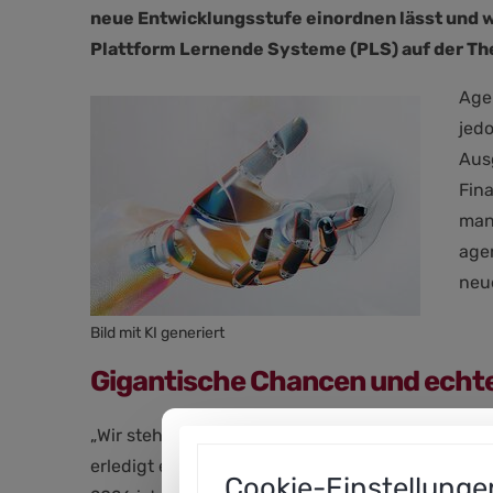
neue Entwicklungsstufe einordnen lässt und w
Plattform Lernende Systeme (PLS) auf der Th
Age
jed
Aus
Fin
mani
agen
neu
Bild mit KI generiert
Gigantische Chancen und echt
„Wir stehen an einem Wendepunkt: KI-Systeme spr
erledigt ein Agent das eigenständig, Schritt für 
Cookie-Einstellunge