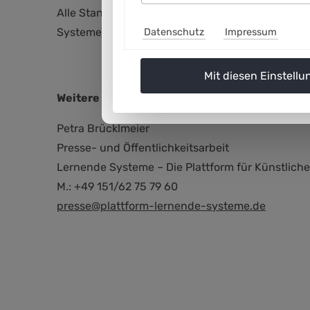
Alle Standpunkte zum Thema „Agentische KI“ si
Systeme) für die redaktionelle Berichterstattun
Datenschutz
Impressum
Mit diesen Einstellu
Weitere Informationen:
Petra Brücklmeier
Presse- und Öffentlichkeitsarbeit
Lernende Systeme – Die Plattform für Künstliche 
M.: +49 151/62 75 79 60
presse@plattform-lernende-systeme.de