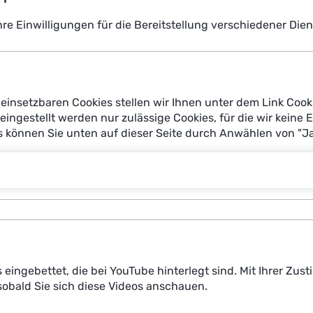
der Ihren Posteingang aufräumt, kann dabei auch alle E-Mails
orderungen“, so Kristian Kersting, Professor für Künstlich
Ihre Einwilligungen für die Bereitstellung verschiedener Di
Systeme.
agen: Welche Bereiche eignen sich für den Einsatz agentisc
 sie weiterzuentwickeln? Wie lassen sich die damit verbu
einsetzbaren Cookies stellen wir Ihnen unter dem Link Cook
igen? Wie verändern sich Arbeitsprozesse? Und wie kann Eu
reingestellt werden nur zulässige Cookies, für die wir keine 
attform Lernende Systeme die Potenziale, Risiken und Han
es können Sie unten auf dieser Seite durch Anwählen von "J
llen
r die technologische Souveränität Europas. Angesichts der 
s Europa eigene Kompetenzen in der Entwicklung, Bewertu
aschinelles Lernen an der Ludwig-Maximilians-Universität Mü
fene Innovationsökosysteme und enge Kooperationen zwisch
s eingebettet, die bei YouTube hinterlegt sind. Mit Ihrer Z
chnologische Entwicklung aktiv mitzugestalten und gleichze
obald Sie sich diese Videos anschauen.
en.“