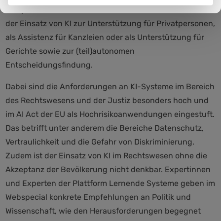
versprechen mehr Effizienz im Rechtswesen. Denkbar ist
der Einsatz von KI zur Unterstützung für Privatpersonen,
als Assistenz für Kanzleien oder als Unterstützung für
Gerichte sowie zur (teil)autonomen
Entscheidungsfindung.
Dabei sind die Anforderungen an KI-Systeme im Bereich
des Rechtswesens und der Justiz besonders hoch und
im AI Act der EU als Hochrisikoanwendungen eingestuft.
Das betrifft unter anderem die Bereiche Datenschutz,
Vertraulichkeit und die Gefahr von Diskriminierung.
Zudem ist der Einsatz von KI im Rechtswesen ohne die
Akzeptanz der Bevölkerung nicht denkbar. Expertinnen
und Experten der Plattform Lernende Systeme geben im
Webspecial konkrete Empfehlungen an Politik und
Wissenschaft, wie den Herausforderungen begegnet