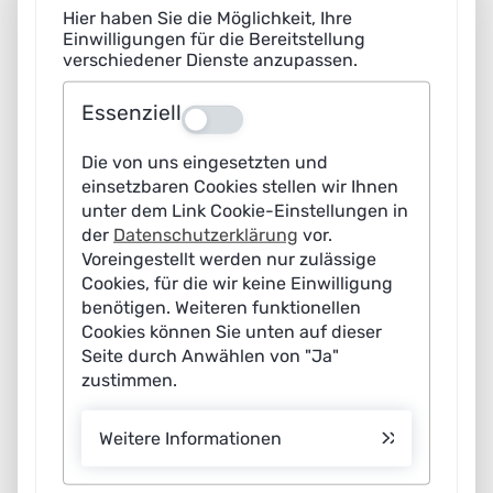
Journalismus im Wandel: Wie KI die Medienarbeit
Hier haben Sie die Möglichkeit, Ihre
verändert
Einwilligungen für die Bereitstellung
verschiedener Dienste anzupassen.
Der digitale Wandel hat zu einer schnelleren und
direkteren Nachrichtenverbreitung über das Internet
Essenziell
Aus
und die sozialen Medien geführt. Die Flut an
Die von uns eingesetzten und
Medienerzeugnissen, die mithilfe generativer KI erstellt
einsetzbaren Cookies stellen wir Ihnen
werden, steigt zunehmend. Das stellt Journalistinnen
unter dem Link Cookie-Einstellungen in
und Journalisten vor neue Herausforderungen: Die
der
Datenschutzerklärung
vor.
Einhaltung journalistischer Sorgfaltspflicht wird
Voreingestellt werden nur zulässige
Cookies, für die wir keine Einwilligung
wichtiger, aber auch schwieriger. Im Webspecial werden
benötigen. Weiteren funktionellen
Beispiele aufgezeigt, wie Redaktionen KI-Tools
Cookies können Sie unten auf dieser
einsetzen, beispielsweise um Deepfakes zu erkennen
Seite durch Anwählen von "Ja"
zustimmen.
oder große Datenmengen zu sichten.
KI bietet auch enorme Chancen für den Journalismus.
Weitere Informationen
KI-Tools werden bereits im ganzen Spektrum der
journalistischen Tätigkeit eingesetzt: in der Recherche,