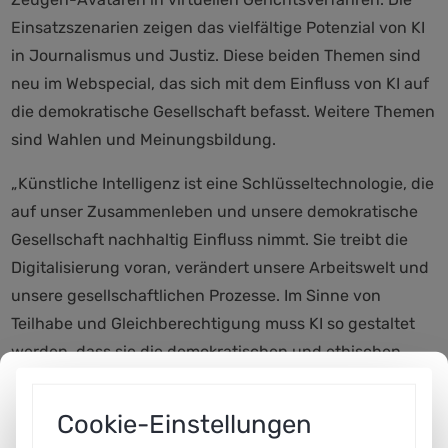
Einsatzszenarien zeigen das vielfältige Potenzial von KI
in Journalismus und Justiz. Diese beiden Themen sind
neu im Webspecial, das sich mit dem Einfluss von KI auf
die demokratische Gesellschaft befasst. Weitere Themen
sind Wahlen und Meinungsbildung.
„Künstliche Intelligenz ist eine Schlüsseltechnologie, die
auf unser Zusammenleben und unsere demokratische
Gesellschaft nachhaltig Einfluss nimmt. Sie treibt die
Digitalisierung voran, verändert unsere Arbeitswelt und
unsere gesellschaftlichen Prozesse. Im Sinne von
Teilhabe und Gleichberechtigung muss KI so gestaltet
werden, dass sie die demokratischen und ethischen
Prinzipien erfüllt“, so Jan Wörner, Co-Vorsitzender der
Plattform Lernende Systeme.
Cookie-Einstellungen