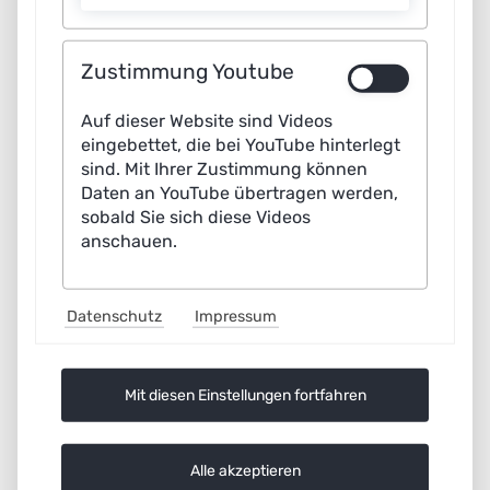
Digitalization and sustainability are among the most
important challenges of this decade: Our society is
Zustimmung Youtube
confronted with the effects of climate change and
changes in ecosystems on the one hand, and with the
Auf dieser Website sind Videos
economic and social consequences of political
eingebettet, die bei YouTube hinterlegt
sind. Mit Ihrer Zustimmung können
measures to mitigate the effects of climate change on
Daten an YouTube übertragen werden,
the other. This requires a transformation towards
sobald Sie sich diese Videos
sustainable development.
anschauen.
Booklet_ES_Shaping_sustainable_change_with_AI.pdf
Datenschutz
Impressum
(975.3 KiB)
Mit diesen Einstellungen fortfahren
Alle akzeptieren